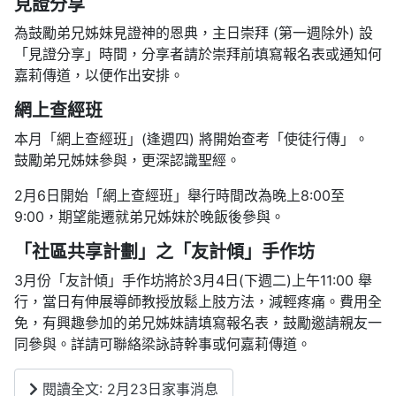
見證分享
為鼓勵弟兄姊妹見證神的恩典，主日崇拜 (第一週除外) 設
「見證分享」時間，分享者請於崇拜前填寫報名表或通知何
嘉莉傳道，以便作出安排。
網上查經班
本月「網上查經班」(逢週四) 將開始查考「使徒行傳」。
鼓勵弟兄姊妹參與，更深認識聖經。
2月6日開始「網上查經班」舉行時間改為晚上8:00至
9:00，期望能遷就弟兄姊妹於晚飯後參與。
「社區共享計劃」之「友計傾」手作坊
3月份「友計傾」手作坊將於3月4日(下週二)上午11:00 舉
行，當日有伸展導師教授放鬆上肢方法，減輕疼痛。費用全
免，有興趣參加的弟兄姊妹請填寫報名表，鼓勵邀請親友一
同參與。詳請可聯絡梁詠詩幹事或何嘉莉傳道。
閱讀全文: 2月23日家事消息