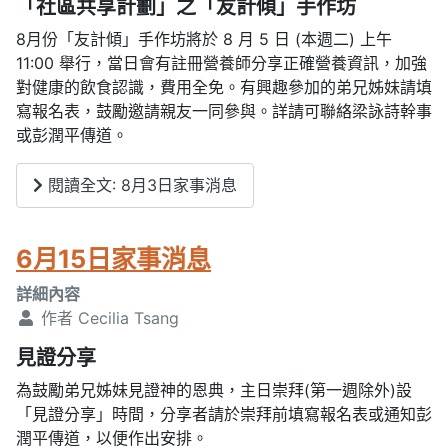
「社區共享計劃」之「友計傾」手作坊
8月份「友計傾」手作坊將於 8 月 5 日 (本週二) 上午
11:00 舉行，當日會有註冊營養師分享正確營養資訊，加強
對健康的飲食認識，費用全免。有興趣參加的弟兄姊妹請填
寫報名表，鼓勵邀請親友一同參與。詳請可聯絡梁詠詩幹事
或彭潤平傳道。
閱讀全文: 8月3日家事消息
6月15日家事消息
詳細內容
作者
Cecilia Tsang
見證分享
為鼓勵弟兄姊妹見證神的恩典，主日崇拜(第一週除外)設
「見證分享」時間，分享者請於崇拜前填寫報名表或通知彭
潤平傳道，以便作出安排。