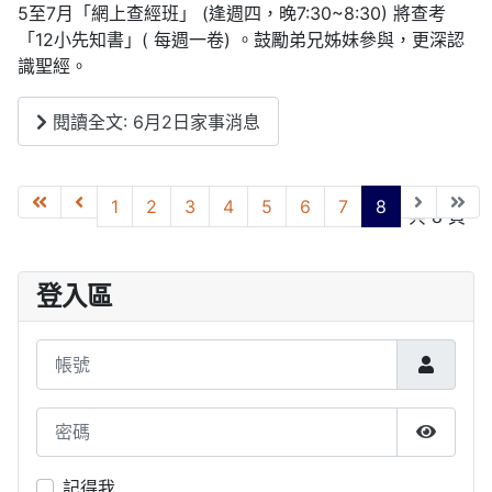
5至7月「網上查經班」 (逢週四，晚7:30~8:30) 將查考
「12小先知書」( 每週一卷) 。鼓勵弟兄姊妹參與，更深認
識聖經。
閱讀全文: 6月2日家事消息
1
2
3
4
5
6
7
8
第 8 頁，共 8 頁
登入區
帳號
密碼
顯示密
記得我