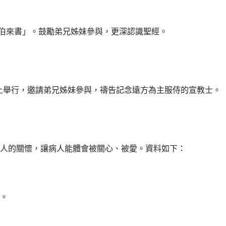
「希伯來書」。鼓勵弟兄姊妹參與，更深認識聖經。
30 網上舉行，邀請弟兄姊妹參與，禱告記念遠方為主服侍的宣教士。
人的關懷，讓病人能體會被關心、被愛。資料如下：
。