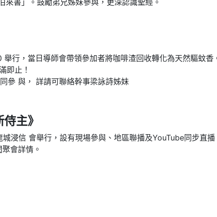
「希伯來書」。鼓勵弟兄姊妹參與，更深認識聖經。
1:00 舉行，當日導師會帶領參加者將咖啡渣回收轉化為天然驅蚊
額滿即止！
同參 與， 詳請可聯絡幹事梁詠詩姊妹
新侍主》
在九龍城浸信 會舉行，設有現場參與、地區聯播及YouTube同步直
g 查閱聚會詳情。