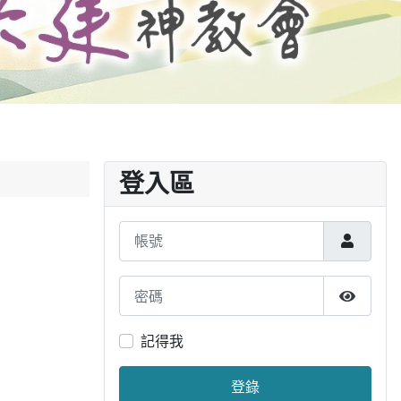
登入區
帳號
密碼
顯示密
記得我
登錄