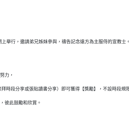
:30 網上舉行，邀請弟兄姊妹參與，禱告記念遠方為主服侍的宣教士
努力，
崇拜時段分享或張貼讀書分享）即可獲得【獎勵】，不設時段規
，彼此鼓勵和欣賞。