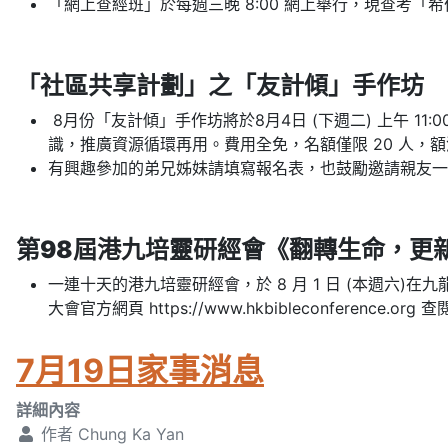
「網上查經班」於每週三晚 8:00 網上舉行，現查考
「社區共享計劃」之「友計傾」手作坊
8月份「友計傾」手作坊將於8月4日 (下週二) 上午 1
識，推廣資源循環再用。費用全免，名額僅限 20 人，
有興趣參加的弟兄姊妹請填寫報名表，也鼓勵邀請親友一
第98屆港九培靈研經會《翻轉生命，更
一連十天的港九培靈研經會，於 8 月 1 日 (本週六)
大會官方網頁 https://www.hkbibleconference.or
7月19日家事消息
詳細內容
作者
Chung Ka Yan