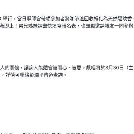
1:00 舉行，當日導師會帶領參加者將咖啡渣回收轉化為天然驅蚊
額滿即止！弟兄姊妹請盡快填寫報名表，也鼓勵邀請親友一同參與
的關懷，讓病人能體會被關心、被愛。獻唱將於8月30日（主日
與，詳情可聯絡彭潤平傳道查詢。