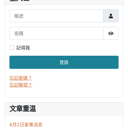
帳號
密碼
顯示密
記得我
登錄
忘記密碼？
忘記帳號？
文章重温
8月2日家事消息